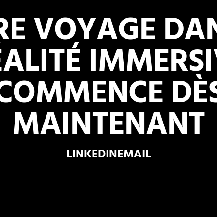
RE VOYAGE DAN
ÉALITÉ IMMERSI
COMMENCE
DÈ
MAINTENANT
LINKEDIN
EMAIL