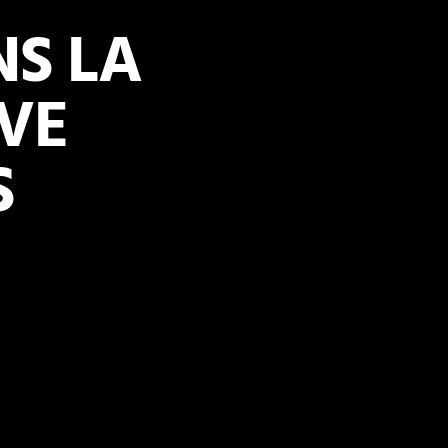
S LA
VE
S