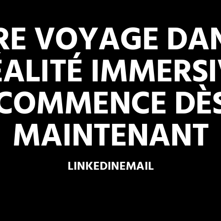
RE VOYAGE DAN
ÉALITÉ IMMERSI
COMMENCE
DÈ
MAINTENANT
LINKEDIN
EMAIL