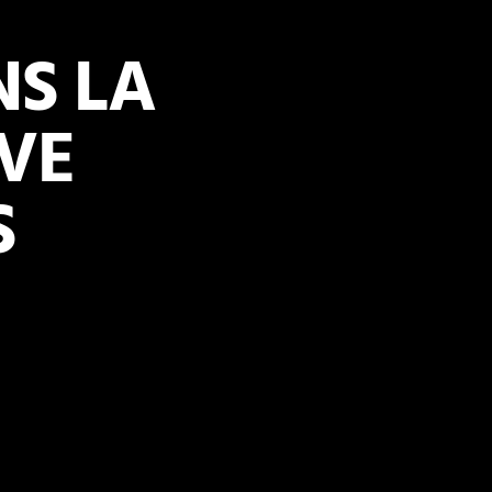
S LA
VE
S