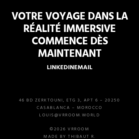
VOTRE VOYAGE DANS LA
RÉALITÉ IMMERSIVE
COMMENCE
DÈS
MAINTENANT
LINKEDIN
EMAIL
46 BD ZERKTOUNI, ETG 3, APT 6 – 20250
CASABLANCA – MOROCCO
LOUIS@VRROOM.WORLD
©2026 VRROOM
MADE BY THIBAUT R.