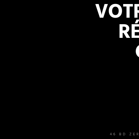
VOT
R
46 BD ZE