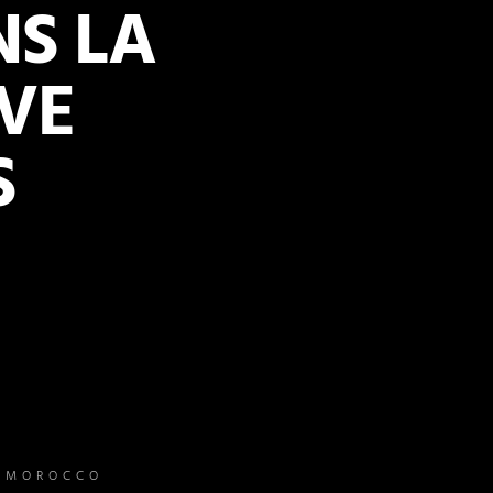
S LA
VE
S
– MOROCCO